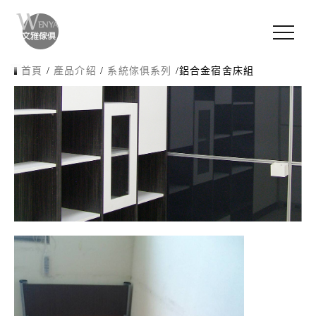
首頁
/
產品介紹
/
系統傢俱系列
/
鋁合金宿舍床組