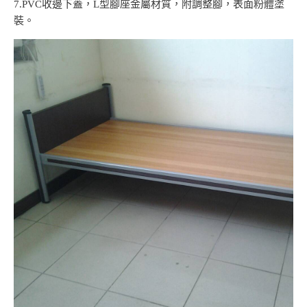
7.PVC收邊下蓋，L型腳座金屬材質，附調整腳，表面粉體塗
裝。