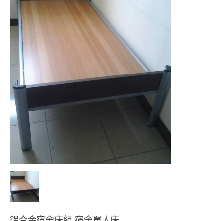
鋁合金宿舍床組-宿舍單人床