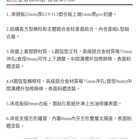
1. 床頭板25mm厚E1V313塑合板上端1mm厚pvc封邊。
2.結構長方型橫柱和主體鋁合金柱垂直結合，內含壹組L型組
合器。
3.收邊上蓋塑膠材質，L圓弧型立柱，高級鋁合金材質每75mm
沖孔(直徑9mm)可作上下調整，中間溝槽外加修飾條，表面粉
體塗裝。
4.H圓弧型橫樑柱，高級鋁合金材質每75mm沖孔(直徑9mm)中
間溝槽外加修飾條，表面粉體塗裝。
5.床底板採9mm合板，面貼化粧紙外淋上光油保護表面。
6.床底支撐方形鐵管，內塞8mm內牙方形雙層太陽座，表面粉
體塗裝。