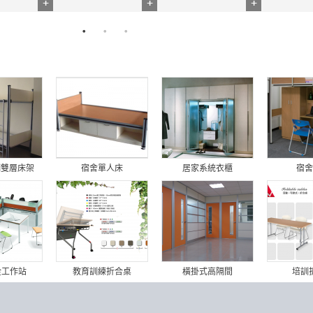
舖雙層床架
宿舍單人床
居家系統衣櫃
宿舍
金工作站
教育訓練折合桌
橫掛式高隔間
培訓